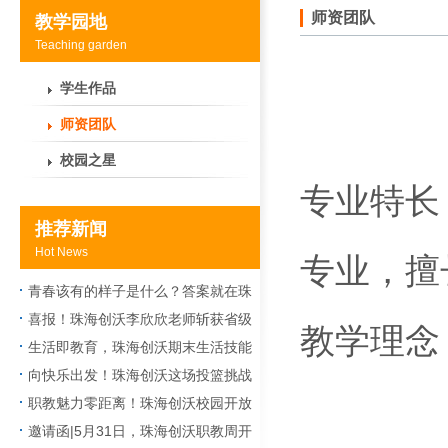
师资团队
教学园地
Teaching garden
学生作品
师资团队
校园之星
专业特长
推荐新闻
Hot News
专业，擅
青春该有的样子是什么？答案就在珠
海创沃社团
喜报！珠海创沃李欣欣老师斩获省级
教学理念
二等奖，以匠心守望课堂
生活即教育，珠海创沃期末生活技能
大比拼火热上演
向快乐出发！珠海创沃这场投篮挑战
赛让期末校园“热”度飙升
职教魅力零距离！珠海创沃校园开放
日暨职教技能节晚会太好玩了
邀请函|5月31日，珠海创沃职教周开