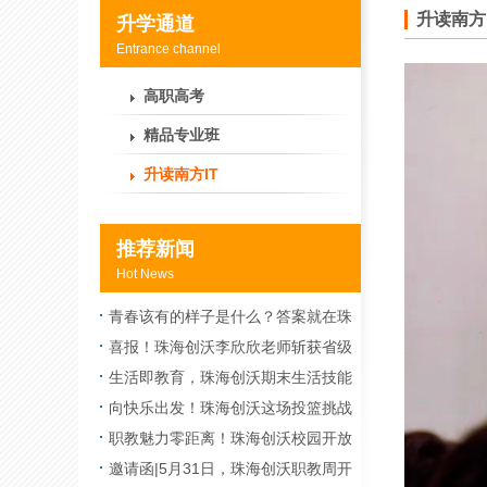
升读南方I
升学通道
Entrance channel
高职高考
精品专业班
升读南方IT
推荐新闻
Hot News
青春该有的样子是什么？答案就在珠
海创沃社团
喜报！珠海创沃李欣欣老师斩获省级
二等奖，以匠心守望课堂
生活即教育，珠海创沃期末生活技能
大比拼火热上演
向快乐出发！珠海创沃这场投篮挑战
赛让期末校园“热”度飙升
职教魅力零距离！珠海创沃校园开放
日暨职教技能节晚会太好玩了
邀请函|5月31日，珠海创沃职教周开