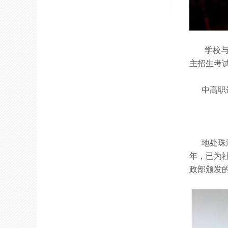
放日暨职教技能节晚会邀您来探！
学校
主招生考
中高职连
地处珠海
年，已为
政部颁发