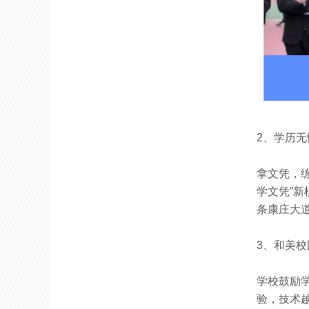
2
、学历无
拿文凭，
学
文凭”
条康庄大
3
、和美校
学校鼓励
验，技术