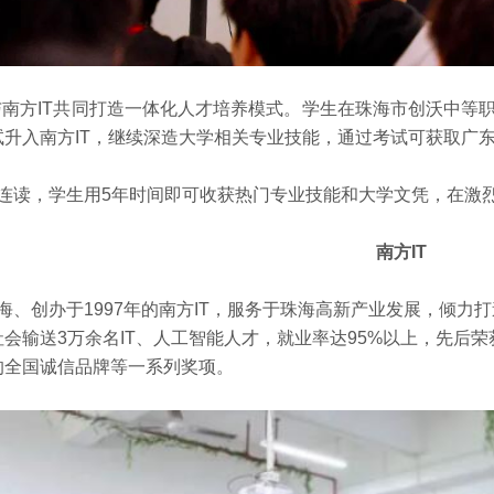
与南方IT共同打造一体化人才培养模式。学生在珠海市创沃中等
试升入南方IT，继续深造大学相关专业技能，通过考试可获取广
读，学生用5年时间即可收获热门专业技能和大学文凭，在激
南方IT
、创办于
1997
年的南方
IT
，服务于珠海高新产业发展，倾力打
社会输送
3
万余名
IT
、人工智能人才，就业率达
95%
以上，
先后荣
的全国诚信品牌等一系列奖项。