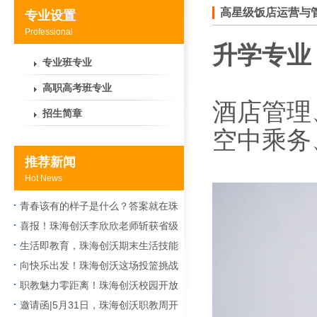
高星级饭店运营与
专业设置
Professional
升学专业
专业班专业
高职高考班专业
酒店管理
招生简章
空中乘务
推荐新闻
Hot News
青春该有的样子是什么？答案就在珠
海创沃社团
喜报！珠海创沃李欣欣老师斩获省级
二等奖，以匠心守望课堂
生活即教育，珠海创沃期末生活技能
大比拼火热上演
向快乐出发！珠海创沃这场投篮挑战
赛让期末校园“热”度飙升
职教魅力零距离！珠海创沃校园开放
日暨职教技能节晚会太好玩了
邀请函|5月31日，珠海创沃职教周开