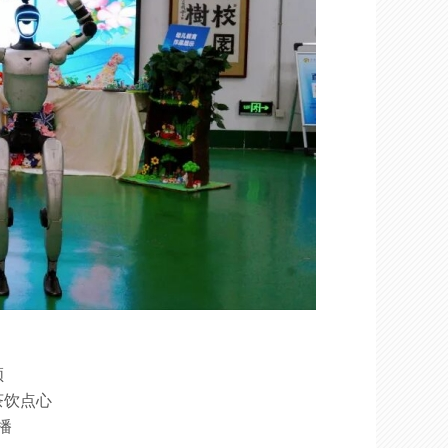
领
茶饮点心
播