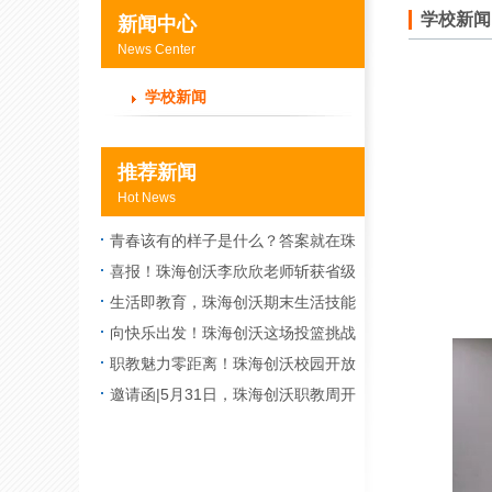
学校新闻
新闻中心
News Center
学校新闻
推荐新闻
Hot News
青春该有的样子是什么？答案就在珠
海创沃社团
喜报！珠海创沃李欣欣老师斩获省级
二等奖，以匠心守望课堂
生活即教育，珠海创沃期末生活技能
大比拼火热上演
向快乐出发！珠海创沃这场投篮挑战
赛让期末校园“热”度飙升
职教魅力零距离！珠海创沃校园开放
日暨职教技能节晚会太好玩了
邀请函|5月31日，珠海创沃职教周开
放日暨职教技能节晚会邀您来探！