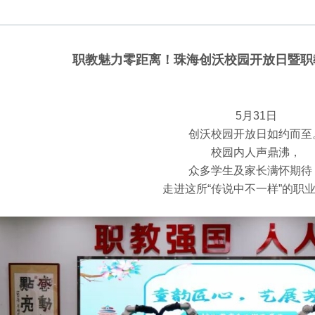
职教魅力零距离！珠海创沃校园开放日暨职
5
月
31
日
创沃校园开放日如约而至
校园内人声鼎沸，
众多学生及家长满怀期待
走进这所
“传说中不一样”的职