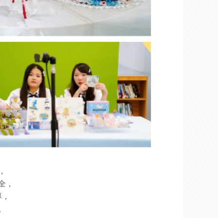
，
全，
厚，
。