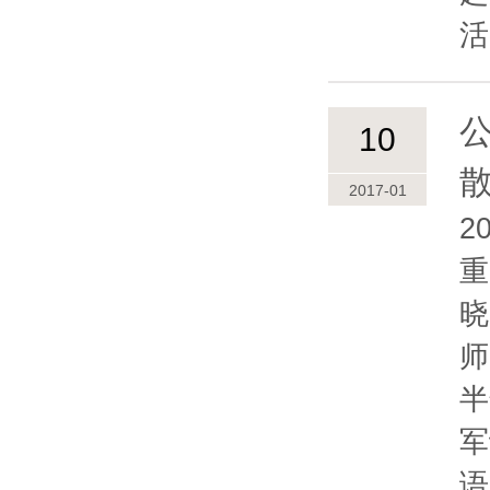
活
公
10
2017-01
2
重
晓
师
半
军
语