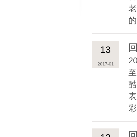
放日暨职教技能节晚会邀您来探！
老
的
回
13
2
2017-01
至
酷
表
彩
回