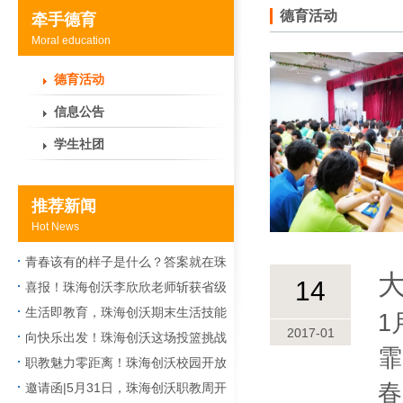
德育活动
牵手德育
Moral education
德育活动
信息公告
学生社团
推荐新闻
Hot News
青春该有的样子是什么？答案就在珠
14
海创沃社团
喜报！珠海创沃李欣欣老师斩获省级
二等奖，以匠心守望课堂
生活即教育，珠海创沃期末生活技能
1
2017-01
大比拼火热上演
向快乐出发！珠海创沃这场投篮挑战
霏
赛让期末校园“热”度飙升
职教魅力零距离！珠海创沃校园开放
春
日暨职教技能节晚会太好玩了
邀请函|5月31日，珠海创沃职教周开